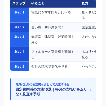
ステップ
やること
見方
Step 1
電気代を前年同月と比べる
夏・冬だけ大き
る
Step 2
暑い席・寒い席を聞く
設定温度だけで
Step 3
会議室・休憩室・残業時間を
人がいない時間
見る
Step 4
フィルターと室外機を確認す
ホコリや荷物で
る
見る
Step 5
翌月の請求で変化を見る
やったことと金
電気代以外の固定費もまとめて見直す場合
›
固定費削減の方法15選｜毎月の支払いをムリ
なく見直す手順