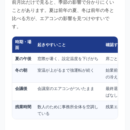
前月比だけで見ると、季節の影響で分かりにくい
ことがあります。夏は前年の夏、冬は前年の冬と
比べる方が、エアコンの影響を見つけやすいで
す。
時期・場
起きやすいこと
確認するとこ
面
夏の午後
窓際が暑く、設定温度を下げがち
席ごとの暑さ
冬の朝
室温が上がるまで強運転が続く
始業前の運転
の冷え
会議後
会議室のエアコンがついたまま
最終退出者、
ぱなし
残業時間
数人のために事務所全体を空調し
残業エリア、
ている