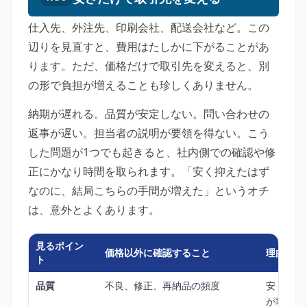
仕入先、外注先、印刷会社、配送会社など。この
辺りを見直すと、費用はたしかに下がることがあ
ります。ただ、価格だけで取引先を変えると、別
の形で負担が増えることも珍しくありません。
納期が遅れる。品質が安定しない。問い合わせの
返事が遅い。担当者の説明が要領を得ない。こう
した問題が1つでも起きると、社内側での確認や修
正にかなり時間を取られます。「安く抑えたはず
なのに、結局こちらの手間が増えた」というオチ
は、意外とよくあります。
見るポイン
価格以外に確認すること
理由
ト
品質
不良、修正、再納品の頻度
安くても
が増える