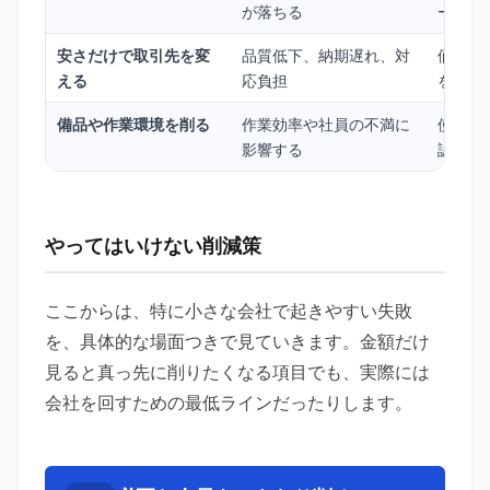
が落ちる
ールを
安さだけで取引先を変
品質低下、納期遅れ、対
価格、
える
応負担
を見る
備品や作業環境を削る
作業効率や社員の不満に
使用頻
影響する
認する
やってはいけない削減策
ここからは、特に小さな会社で起きやすい失敗
を、具体的な場面つきで見ていきます。金額だけ
見ると真っ先に削りたくなる項目でも、実際には
会社を回すための最低ラインだったりします。