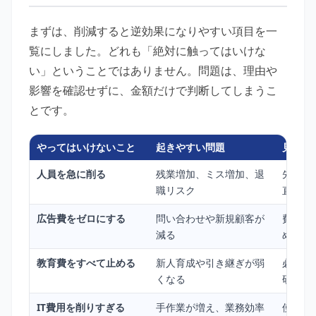
まずは、削減すると逆効果になりやすい項目を一
覧にしました。どれも「絶対に触ってはいけな
い」ということではありません。問題は、理由や
影響を確認せずに、金額だけで判断してしまうこ
とです。
やってはいけないこと
起きやすい問題
見直す
人員を急に削る
残業増加、ミス増加、退
先に業
職リスク
直す
広告費をゼロにする
問い合わせや新規顧客が
費用対
減る
める
教育費をすべて止める
新人育成や引き継ぎが弱
必須の
くなる
研修を
IT費用を削りすぎる
手作業が増え、業務効率
使って