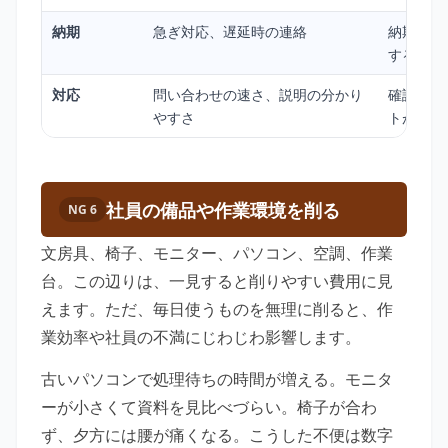
納期
急ぎ対応、遅延時の連絡
納期遅れ
する
対応
問い合わせの速さ、説明の分かり
確認に時
やすさ
トが増え
社員の備品や作業環境を削る
NG 6
文房具、椅子、モニター、パソコン、空調、作業
台。この辺りは、一見すると削りやすい費用に見
えます。ただ、毎日使うものを無理に削ると、作
業効率や社員の不満にじわじわ影響します。
古いパソコンで処理待ちの時間が増える。モニタ
ーが小さくて資料を見比べづらい。椅子が合わ
ず、夕方には腰が痛くなる。こうした不便は数字