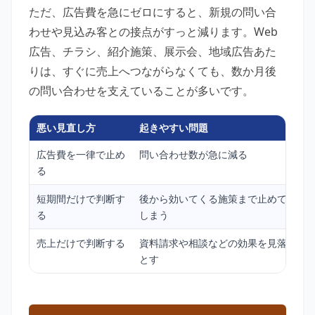
ただ、広告費を急にゼロにすると、新規の問い合
わせや見込み客との接点がすっと減ります。Web
広告、チラシ、紹介施策、展示会、地域広告あた
りは、すぐに売上へつながらなくても、数か月後
の問い合わせを支えていることが多いです。
悪い見直し方
起きやすい問題
お
広告費を一律で止め
問い合わせ数が急に減る
反
る
す
短期間だけで判断す
後から効いてくる施策まで止めて
数
る
しまう
売上だけで判断する
資料請求や相談などの効果を見落
問
とす
あ