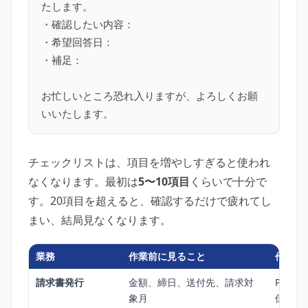
たします。
・確認したい内容：
・希望回答日：
・補足：
お忙しいところ恐れ入りますが、よろしくお願
いいたします。
チェックリストは、項目を増やしすぎると使われ
なくなります。最初は
5〜10項目
くらいで十分で
す。20項目を超えると、確認するだけで疲れてし
まい、結局見なくなります。
業務
作業前に見ること
作業後
請求書発行
金額、締日、送付先、請求対
PDF
象月
保存