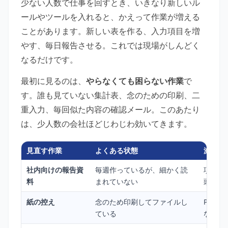
少ない人数で仕事を回すとき、いきなり新しいル
ールやツールを入れると、かえって作業が増える
ことがあります。新しい表を作る、入力項目を増
やす、毎日報告させる。これでは現場がしんどく
なるだけです。
最初に見るのは、
やらなくても困らない作業
で
す。誰も見ていない集計表、念のための印刷、二
重入力、毎回似た内容の確認メール。このあたり
は、少人数の会社ほどじわじわ効いてきます。
見直す作業
よくある状態
減らし
社内向けの報告資
毎週作っているが、細かく読
項目を
料
まれていない
頭報告
紙の控え
念のため印刷してファイルし
PDF
ている
などに