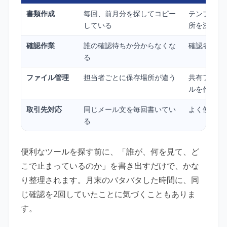
書類作成
毎回、前月分を探してコピー
テンプレー
している
所を決める
確認作業
誰の確認待ちか分からなくな
確認者と期
る
ファイル管理
担当者ごとに保存場所が違う
共有フォル
ルを作る
取引先対応
同じメール文を毎回書いてい
よく使う文
る
便利なツールを探す前に、「誰が、何を見て、ど
こで止まっているのか」を書き出すだけで、かな
り整理されます。月末のバタバタした時間に、同
じ確認を2回していたことに気づくこともありま
す。