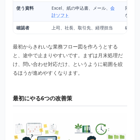
使う資料
Excel、紙の申込書、メール、
会
同じ内
計ソフト
ないか
確認者
上司、社長、取引先、経理担当
確認者
最初からきれいな業務フロー図を作ろうとする
と、途中で止まりやすいです。まずは月末処理だ
け、問い合わせ対応だけ、というように範囲を絞
るほうが進めやすくなります。
最初にやる6つの改善策