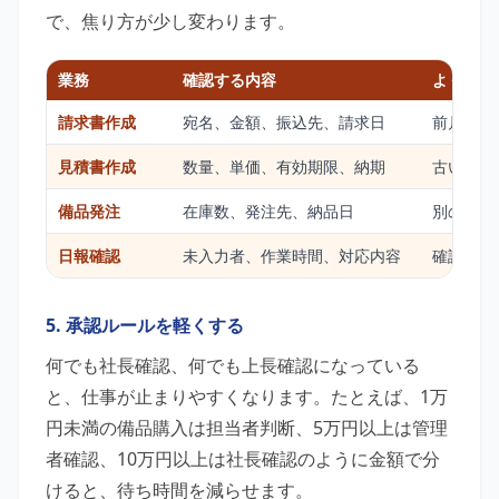
で、焦り方が少し変わります。
業務
確認する内容
よくある
請求書作成
宛名、金額、振込先、請求日
前月分の
見積書作成
数量、単価、有効期限、納期
古い単価
備品発注
在庫数、発注先、納品日
別の人が
日報確認
未入力者、作業時間、対応内容
確認者が
5. 承認ルールを軽くする
何でも社長確認、何でも上長確認になっている
と、仕事が止まりやすくなります。たとえば、1万
円未満の備品購入は担当者判断、5万円以上は管理
者確認、10万円以上は社長確認のように金額で分
けると、待ち時間を減らせます。