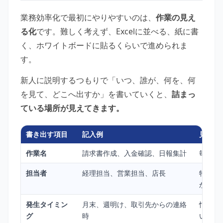
業務効率化で最初にやりやすいのは、
作業の見え
る化
です。難しく考えず、Excelに並べる、紙に書
く、ホワイトボードに貼るくらいで進められま
す。
新人に説明するつもりで「いつ、誰が、何を、何
を見て、どこへ出すか」を書いていくと、
詰まっ
ている場所が見えてきます。
書き出す項目
記入例
見ると
作業名
請求書作成、入金確認、日報集計
毎月・
担当者
経理担当、営業担当、店長
特定の
か
発生タイミン
月末、週明け、取引先からの連絡
忙しい
グ
時
いか