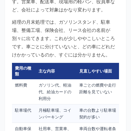
す。営業車、配送車、現場用の軽バン、役員車な
ど、会社によって対象はかなり変わります。
経理の月末処理では、ガソリンスタンド、駐車
場、整備工場、保険会社、リース会社の名前が
別々に出てきます。これが少しややこしいところ
です。車ごとに分けていないと、どの車にどれだ
けかかっているのか、すぐには分かりません。
費用の種
主な内容
見直しやすい場面
類
燃料費
ガソリン代、軽油
車ごとの燃費や走行
代、給油カードの
距離を見ていない
利用分
駐車場代
月極駐車場、コイ
車の台数より駐車場
ンパーキング
契約が多い
自動車保
社用車、営業車、
車両台数や運転者条